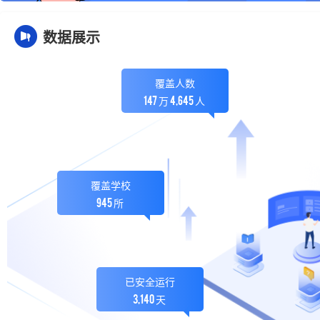
数据展示
覆盖人数
1
4
7
4
,
6
4
5
万
人
覆盖学校
9
4
5
所
已安全运行
3
,
1
4
0
天