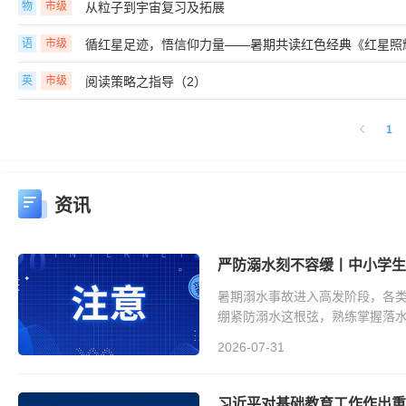
物
市级
从粒子到宇宙复习及拓展
语
市级
循红星足迹，悟信仰力量——暑期共读红色经典《红星照
英
市级
阅读策略之指导（2）
1
资讯
严防溺水刻不容缓丨中小学生
暑期溺水事故进入高发阶段，各
绷紧防溺水这根弦，熟练掌握落
2026-07-31
习近平对基础教育工作作出重